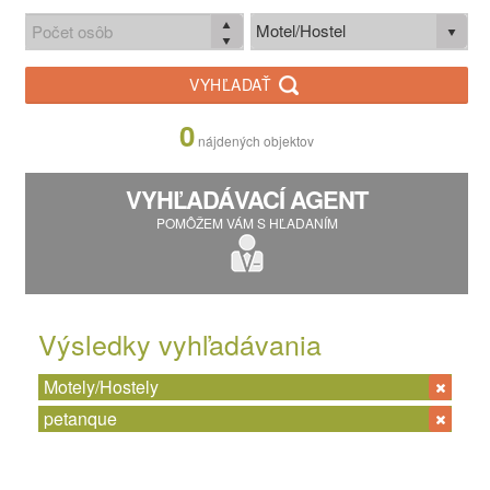
Motel/Hostel
VYHĽADAŤ
0
nájdených objektov
VYHĽADÁVACÍ AGENT
POMÔŽEM VÁM S HĽADANÍM
Výsledky vyhľadávania
Motely/Hostely
petanque