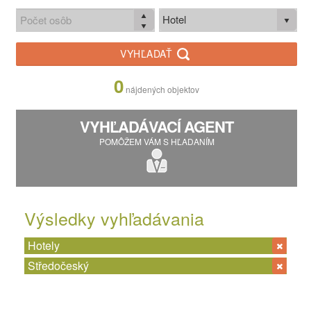
Hotel
VYHĽADAŤ
0
nájdených objektov
VYHĽADÁVACÍ AGENT
POMÔŽEM VÁM S HĽADANÍM
Výsledky vyhľadávania
Hotely
Středočeský