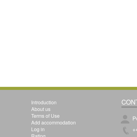
CON
Introduction
About us
Terms of Use
P
Add accommodation
+
Log in
Rating