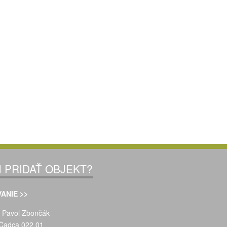
I PRIDAŤ OBJEKT?
ANIE >>
Pavol Zbončák
Čadca 022 01