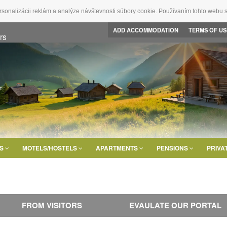
rsonalizácii reklám a analýze návštevnosti súbory cookie. Používaním tohto webu s
ADD ACCOMMODATION
TERMS OF US
rs
LS
MOTELS/HOSTELS
APARTMENTS
PENSIONS
PRIVA
FROM VISITORS
EVAULATE OUR PORTAL