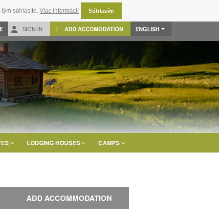
 tým súhlasíte.
Viac informácií
Súhlasím
E
SIGN IN
ADD ACCOMODATION
ENGLISH
TES
LODGING HOUSES
CAMPS
ADD ACCOMMODATION