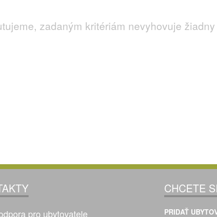
utujeme, zadaným kritériám nevyhovuje žiadny 
TAKTY
CHCETE S
PRIDAŤ UBYTOV
odpora pro ubytovatele