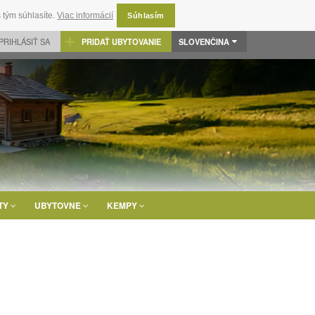
 tým súhlasíte.
Viac informácií
Súhlasím
PRIHLÁSIŤ SA
PRIDAŤ UBYTOVANIE
SLOVENČINA
TY
UBYTOVNE
KEMPY