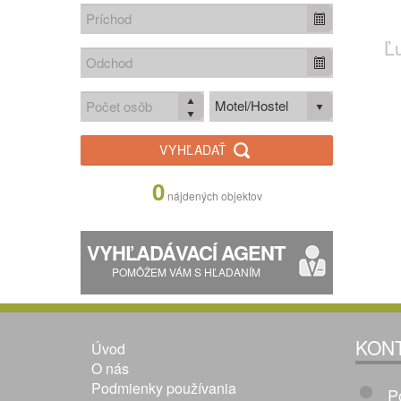
Ľ
Motel/Hostel
VYHĽADAŤ
0
nájdených objektov
VYHĽADÁVACÍ AGENT
POMÔŽEM VÁM S HĽADANÍM
KON
Úvod
O nás
Podmienky používania
P