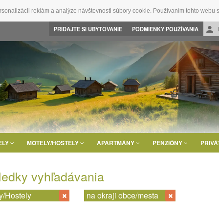
rsonalizácii reklám a analýze návštevnosti súbory cookie. Používaním tohto webu s
PRIDAJTE SI UBYTOVANIE
PODMIENKY POUŽÍVANIA
ELY
MOTELY/HOSTELY
APARTMÁNY
PENZIÓNY
PRIVÁ
ledky vyhľadávania
y/Hostely
na okraji obce/mesta