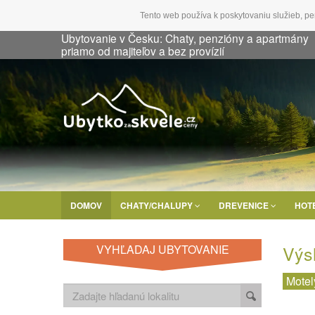
Tento web používa k poskytovaniu služieb, pe
Ubytovanie v Česku: Chaty, penzióny a apartmány
priamo od majiteľov a bez provízií
DOMOV
CHATY/CHALUPY
DREVENICE
HOT
Výs
VYHĽADAJ UBYTOVANIE
Motel