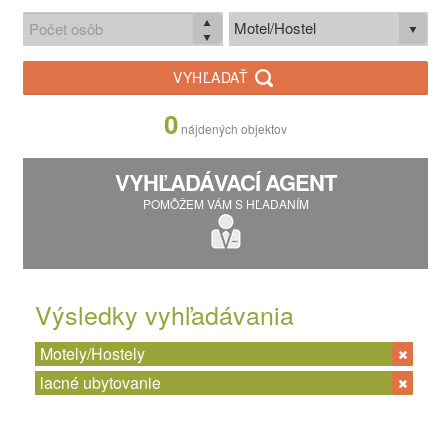
Motel/Hostel
VYHĽADAŤ
0
nájdených objektov
VYHĽADÁVACÍ AGENT
POMÔŽEM VÁM S HĽADANÍM
Výsledky vyhľadávania
Motely/Hostely
lacné ubytovanie