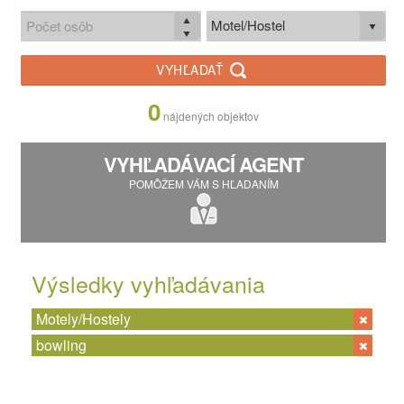
Motel/Hostel
VYHĽADAŤ
0
nájdených objektov
VYHĽADÁVACÍ AGENT
POMÔŽEM VÁM S HĽADANÍM
Výsledky vyhľadávania
Motely/Hostely
bowling