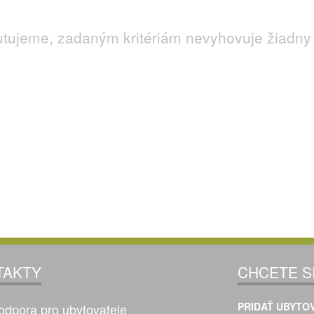
utujeme, zadaným kritériám nevyhovuje žiadny 
TAKTY
CHCETE S
PRIDAŤ UBYTOV
odpora pro ubytovatele