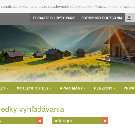
rsonalizácii reklám a analýze návštevnosti súbory cookie. Používaním tohto webu s
PRIDAJTE SI UBYTOVANIE
PODMIENKY POUŽÍVANIA
ELY
MOTELY/HOSTELY
APARTMÁNY
PENZIÓNY
PRIVÁ
ledky vyhľadávania
y
petanque