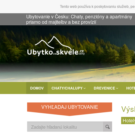
Tento web používa k poskytovaniu služieb, pe
Ubytovanie v Česku: Chaty, penzióny a apartmány
priamo od majiteľov a bez provízií
DOMOV
CHATY/CHALUPY
DREVENICE
HOT
Výs
VYHĽADAJ UBYTOVANIE
Hotel