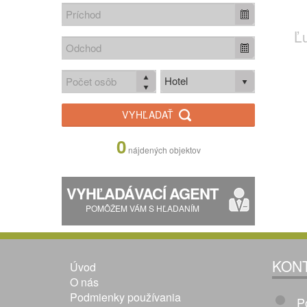
Ľ
Hotel
VYHĽADAŤ
0
nájdených objektov
VYHĽADÁVACÍ AGENT
POMÔŽEM VÁM S HĽADANÍM
KON
Úvod
O nás
Podmienky používania
P