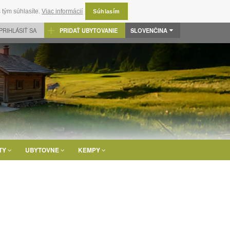
 tým súhlasíte.
Viac informácií
Súhlasím
PRIHLÁSIŤ SA
PRIDAŤ UBYTOVANIE
SLOVENČINA
TY
UBYTOVNE
KEMPY