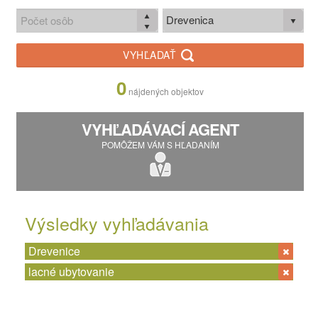
Drevenica
VYHĽADAŤ
0
nájdených objektov
VYHĽADÁVACÍ AGENT
POMÔŽEM VÁM S HĽADANÍM
Výsledky vyhľadávania
Drevenice
lacné ubytovanie