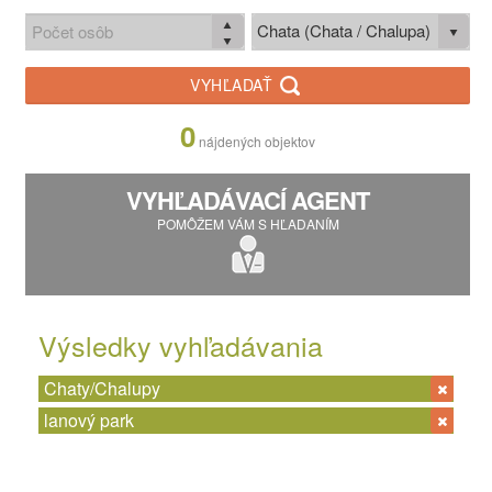
Chata (Chata / Chalupa)
VYHĽADAŤ
0
nájdených objektov
VYHĽADÁVACÍ AGENT
POMÔŽEM VÁM S HĽADANÍM
Výsledky vyhľadávania
Chaty/Chalupy
lanový park