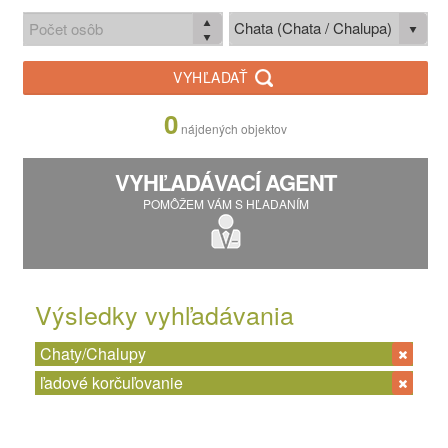
Chata (Chata / Chalupa)
VYHĽADAŤ
0
nájdených objektov
VYHĽADÁVACÍ AGENT
POMÔŽEM VÁM S HĽADANÍM
Výsledky vyhľadávania
Chaty/Chalupy
ľadové korčuľovanie